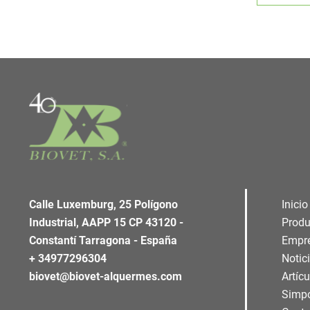
Calle Luxemburg, 25 Polígono
Inicio
Industrial, AAPP 15 CP 43120 -
Produ
Constantí Tarragona - España
Empr
+ 34977296304
Notic
biovet@biovet-alquermes.com
Artíc
Simp