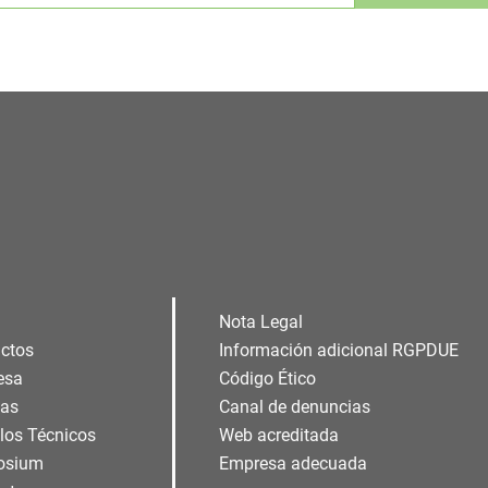
Alternative:
Nota Legal
ctos
Información adicional RGPDUE
esa
Código Ético
ias
Canal de denuncias
ulos Técnicos
Web acreditada
osium
Empresa adecuada