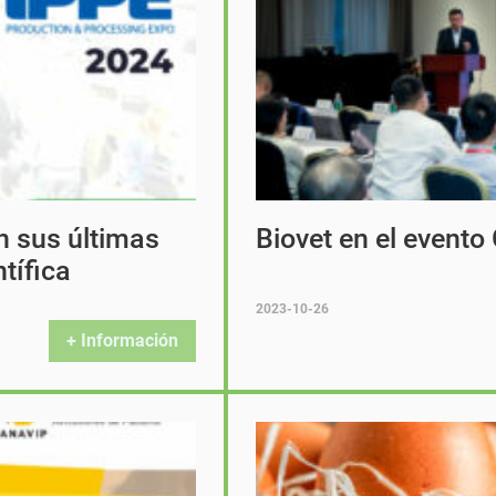
n sus últimas
Biovet en el event
tífica
2023-10-26
+ Información