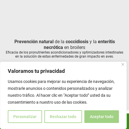
Solución
a los niveles elevados de Amoniaco en
Mantén el
bienestar de los perros en edad avanzada
Acuicultura
Estrategia efectiva
Pronutrientes acondicionadores
Prevención natural
para mitigar la contaminación con
de la
coccidiosis
intestinales como
y la
enteritis
Los niveles elevados de amoníaco en sistemas acuícolas pueden provocar
La suplementación de las dietas con pronutrientes que promueven la
remplazo del óxido de zinc en lechones post-destete
aflatoxinas
necrótica
en vacas lecheras
en broilers
correcta fisiológica de los órganos (intestino, sistema inmune, hígado) es
una serie de efectos adversos, incluyendo estrés fisiológico, daño en
Eficacia de los pronutrientes acondicionadores y optimizadores intestinales
un factor diferencial para mantener la salud de los perros en avanzada
branquias, supresión del sistema inmunológico y, en casos extremos,
Suplementación en vacas lecheras con un captador de micotoxinas
Mayor bienestar intestinal en lechones mejorando el desarrollo y
40 años
de experiencia ofreciendo soluciones
en la solución de estas enfermedades de gran impacto en aves.
(Silicoglicidol) para la reducción de aflatoxina M1 en leche.
previniendo la aparición de diarreas.
mortalidad.
edad.
Valoramos tu privacidad
Usamos cookies para mejorar su experiencia de navegación,
mostrarle anuncios o contenidos personalizados y analizar
nuestro tráfico. Al hacer clic en “Aceptar todo” usted da su
consentimiento a nuestro uso de las cookies.
Personalizar
Rechazar todo
Aceptar todo
ES