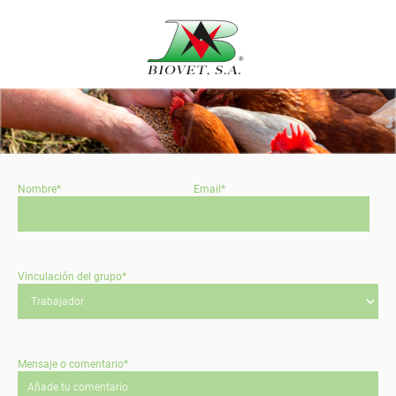
Nombre*
Email*
Vinculación del grupo*
Mensaje o comentario*