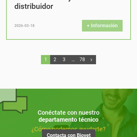
distribuidor
+ Información
2026-03-18
1
2
3
…
78
Conéctate con nuestro
departamento técnico
¿Cómo podemos ayudarte?
Contacta con Biovet