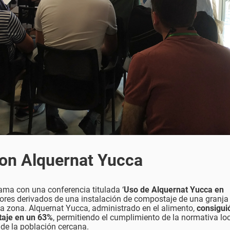
on Alquernat Yucca
ama con una conferencia titulada ‘
Uso de Alquernat Yucca en
 olores derivados de una instalación de compostaje de una granja
a zona. Alquernat Yucca, administrado en el alimento,
consigui
taje en un 63%
, permitiendo el cumplimiento de la normativa loc
 de la población cercana.