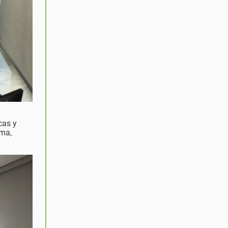
cas y
uma,