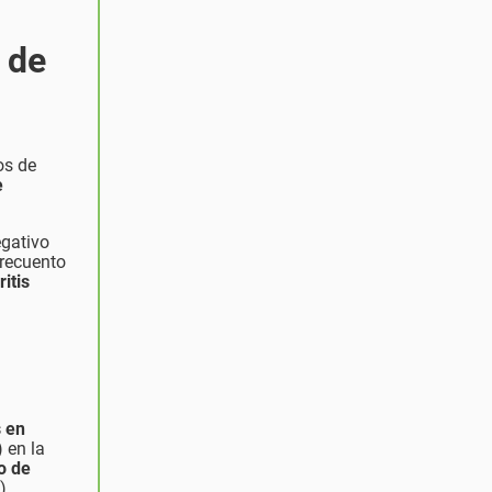
 de
os de
e
egativo
 recuento
ritis
s en
 en la
so de
).