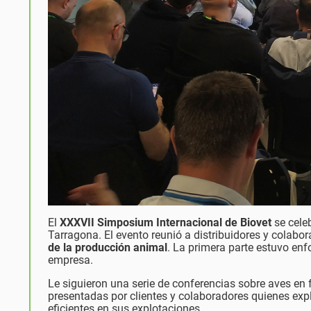
El
XXXVII Simposium Internacional de Biovet
se cele
Tarragona. El evento reunió a distribuidores y colabor
de la producción animal
. La primera parte estuvo en
empresa.
Le siguieron una serie de conferencias sobre aves en
presentadas por clientes y colaboradores quienes exp
eficientes en sus explotaciones.