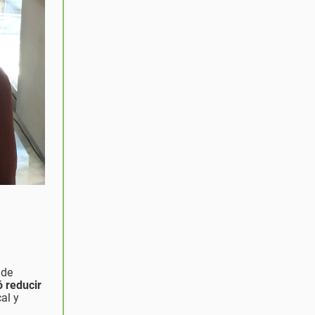
 de
ó reducir
al y