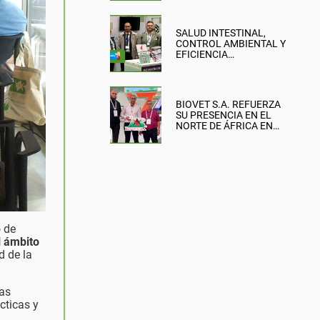
SALUD INTESTINAL,
CONTROL AMBIENTAL Y
EFICIENCIA
PRODUCTIVA: EL
ENFOQUE DE BIOVET
S.A. EN LA BRITISH PIG &
POULTRY FAIR
BIOVET S.A. REFUERZA
SU PRESENCIA EN EL
NORTE DE ÁFRICA EN
SIPSA-FILAHA 2026
 de
l ámbito
d de la
sas
cticas y