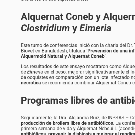
Alquernat Coneb y Alquerm
Clostridium
y
Eimeria
Este turno de conferencias inició con la charla del Dr
Biovet en Bangladesh, titulada ‘
Prevención de una in
Alquermold Natural y Alquernat Coneb
’.
Los resultados de este ensayo mostraron como Alquern
de
Eimeria
en el peso, mejorar significativamente el í
de ooquistes en comparación con un lote infectado no
necrótica
se recomienda combinar Alquernat Coneb co
Programas libres de antibi
Seguidamente, la Dra. Alejandra Ruiz, de INPSAS – C
producción de broilers libre de antibióticos
. La confe
primera semana de vida y Alquernat Nebsui L (acondic
antibióticos, prevenir la disbiosis y mejorar el rendi