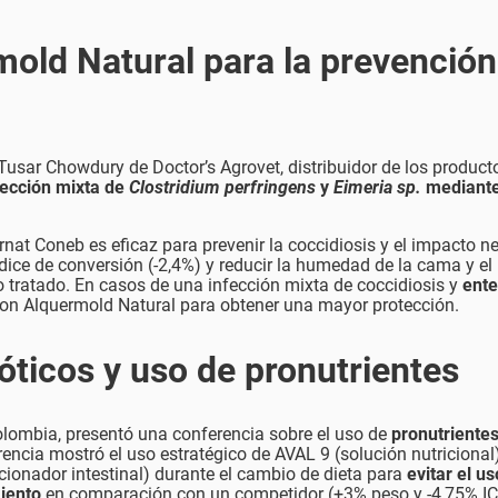
old Natural para la prevención
. Tusar Chowdury de Doctor’s Agrovet, distribuidor de los product
fección mixta de
Clostridium perfringens
y
Eimeria sp.
mediant
at Coneb es eficaz para prevenir la coccidiosis y el impacto n
ndice de conversión (-2,4%) y reducir la humedad de la cama y el
 tratado. En casos de una infección mixta de coccidiosis y
ente
n Alquermold Natural para obtener una mayor protección.
óticos y uso de pronutrientes
olombia, presentó una conferencia sobre el uso de
pronutriente
rencia mostró el uso estratégico de AVAL 9 (solución nutricional)
ionador intestinal) durante el cambio de dieta para
evitar el u
miento
en comparación con un competidor (+3% peso y -4,75% IC