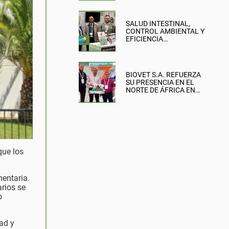
SALUD INTESTINAL,
CONTROL AMBIENTAL Y
EFICIENCIA
PRODUCTIVA: EL
ENFOQUE DE BIOVET
S.A. EN LA BRITISH PIG &
POULTRY FAIR
BIOVET S.A. REFUERZA
SU PRESENCIA EN EL
NORTE DE ÁFRICA EN
SIPSA-FILAHA 2026
que los
mentaria.
rios se
o
ad y