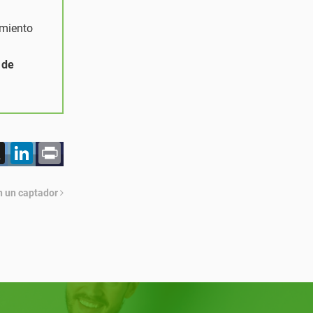
imiento
 de
acebook
X
LinkedIn
Print
en un captador