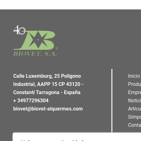
Calle Luxemburg, 25 Polígono
Inicio
Industrial, AAPP 15 CP 43120 -
Produ
Constantí Tarragona - España
Empr
+ 34977296304
Notic
biovet@biovet-alquermes.com
Artíc
Simp
Conta