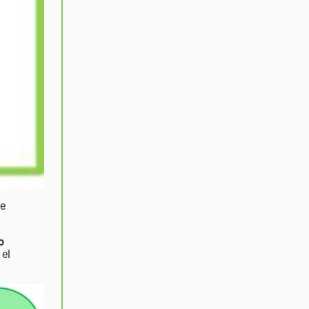
ue
o
 el