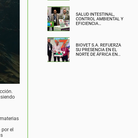
SALUD INTESTINAL,
CONTROL AMBIENTAL Y
EFICIENCIA
PRODUCTIVA: EL
ENFOQUE DE BIOVET
S.A. EN LA BRITISH PIG &
POULTRY FAIR
BIOVET S.A. REFUERZA
SU PRESENCIA EN EL
NORTE DE ÁFRICA EN
SIPSA-FILAHA 2026
cción.
, siendo
 materias
 por el
as