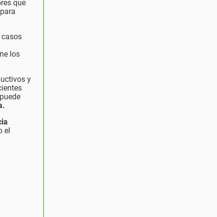
ores que
 para
s casos
ne los
ductivos y
cientes
, puede
a.
cia
 el