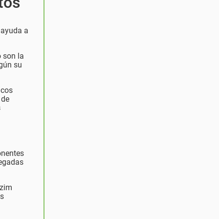
tos
 ayuda a
 son la
egún su
icos
 de
s
onentes
regadas
rzim
s