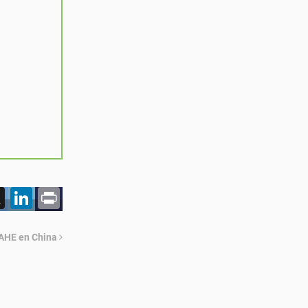
acebook
X
LinkedIn
Print
 CAHE en China