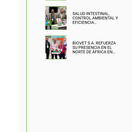
SALUD INTESTINAL,
CONTROL AMBIENTAL Y
EFICIENCIA
PRODUCTIVA: EL
ENFOQUE DE BIOVET
S.A. EN LA BRITISH PIG &
POULTRY FAIR
BIOVET S.A. REFUERZA
SU PRESENCIA EN EL
NORTE DE ÁFRICA EN
SIPSA-FILAHA 2026