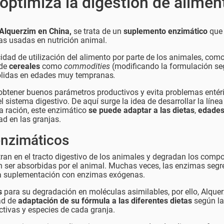
optimiza la digestión de alimen
Alquerzim en China,
se trata de un
suplemento enzimático
que
s usadas en nutrición animal.
idad de utilización del alimento por parte de los animales, como
 de
cereales
como
commodities
(modificando la formulación s
 sólidas en edades muy tempranas
.
obtener buenos parámetros productivos y evita problemas entér
 sistema digestivo. De aquí surge la idea de desarrollar la línea
a ración, este enzimático
se puede adaptar a las dietas
,
edade
ad en las granjas.
enzimáticos
ran en el tracto digestivo de los animales y degradan los comp
n ser absorbidas por el animal. Muchas veces, las enzimas seg
e la suplementación con enzimas exógenas.
s
para su degradación en moléculas asimilables, por ello, Alque
dad de
adaptación de su fórmula a las diferentes dietas
según la
tivas y especies de cada granja.