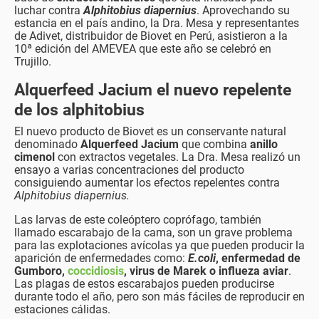
luchar contra
Alphitobius diapernius
. Aprovechando su
estancia en el país andino, la Dra. Mesa y representantes
de Adivet, distribuidor de Biovet en Perú, asistieron a la
10ª edición del AMEVEA que este año se celebró en
Trujillo.
Alquerfeed Jacium el nuevo repelente
de los alphitobius
El nuevo producto de Biovet es un conservante natural
denominado
Alquerfeed Jacium
que combina
anillo
cimenol
con extractos vegetales. La Dra. Mesa realizó un
ensayo a varias concentraciones del producto
consiguiendo aumentar los efectos repelentes contra
Alphitobius diapernius.
Las larvas de este coleóptero coprófago, también
llamado escarabajo de la cama, son un grave problema
para las explotaciones avícolas ya que pueden producir la
aparición de enfermedades como:
E.coli
, enfermedad de
Gumboro,
coccidiosis
, virus de Marek o influeza aviar
.
Las plagas de estos escarabajos pueden producirse
durante todo el año, pero son más fáciles de reproducir en
estaciones cálidas.