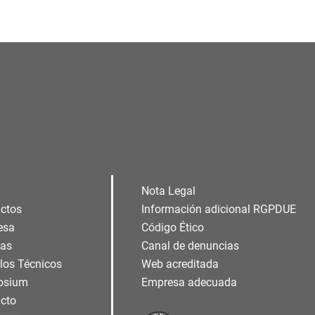
Nota Legal
ctos
Información adicional RGPDUE
esa
Código Ético
ias
Canal de denuncias
ulos Técnicos
Web acreditada
osium
Empresa adecuada
cto