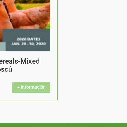
ereals-Mixed
oscú
+ Información