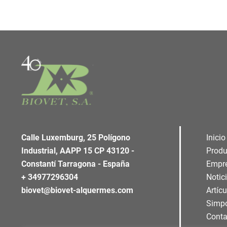
Calle Luxemburg, 25 Polígono
Inicio
Industrial, AAPP 15 CP 43120 -
Produ
Constantí Tarragona - España
Empr
+ 34977296304
Notic
biovet@biovet-alquermes.com
Artíc
Simp
Conta