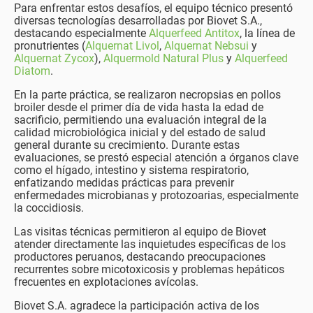
Para enfrentar estos desafíos, el equipo técnico presentó
diversas tecnologías desarrolladas por Biovet S.A.,
destacando especialmente
Alquerfeed Antitox
, la línea de
pronutrientes (
Alquernat Livol
,
Alquernat Nebsui
y
Alquernat Zycox
),
Alquermold Natural Plus
y
Alquerfeed
Diatom
.
En la parte práctica, se realizaron necropsias en pollos
broiler desde el primer día de vida hasta la edad de
sacrificio, permitiendo una evaluación integral de la
calidad microbiológica inicial y del estado de salud
general durante su crecimiento. Durante estas
evaluaciones, se prestó especial atención a órganos clave
como el hígado, intestino y sistema respiratorio,
enfatizando medidas prácticas para prevenir
enfermedades microbianas y protozoarias, especialmente
la coccidiosis.
Las visitas técnicas permitieron al equipo de Biovet
atender directamente las inquietudes específicas de los
productores peruanos, destacando preocupaciones
recurrentes sobre micotoxicosis y problemas hepáticos
frecuentes en explotaciones avícolas.
Biovet S.A. agradece la participación activa de los