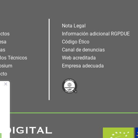
Nota Legal
ctos
Información adicional RGPDUE
esa
Código Ético
ias
Canal de denuncias
ulos Técnicos
Web acreditada
osium
Empresa adecuada
cto