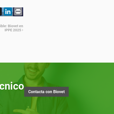
acebook
X
LinkedIn
Print
ible: Biovet en
IPPE 2025
cnico
Contacta con Biovet