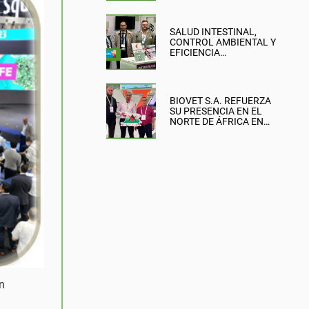
SALUD INTESTINAL,
CONTROL AMBIENTAL Y
EFICIENCIA
PRODUCTIVA: EL
ENFOQUE DE BIOVET
S.A. EN LA BRITISH PIG &
POULTRY FAIR
BIOVET S.A. REFUERZA
SU PRESENCIA EN EL
NORTE DE ÁFRICA EN
SIPSA-FILAHA 2026
n