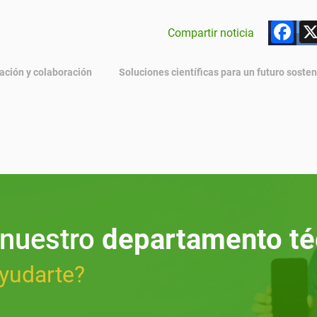
F
Compartir noticia
ación y colaboración
Soluciones científicas para un futuro sosten
 nuestro
departamento té
yudarte?