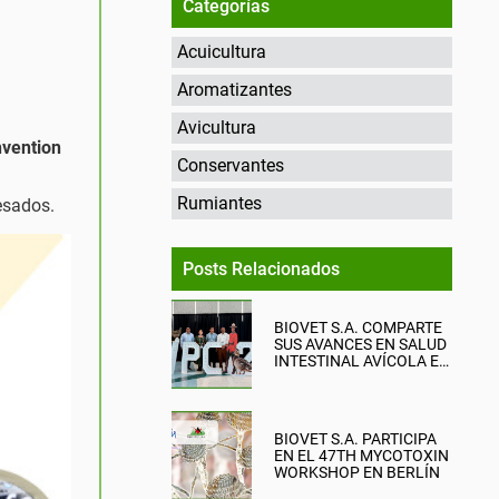
Categorías
Acuicultura
Aromatizantes
Avicultura
nvention
Conservantes
Rumiantes
resados.
Posts Relacionados
BIOVET S.A. COMPARTE
SUS AVANCES EN SALUD
INTESTINAL AVÍCOLA EN
EL WPC 2026
BIOVET S.A. PARTICIPA
EN EL 47TH MYCOTOXIN
WORKSHOP EN BERLÍN