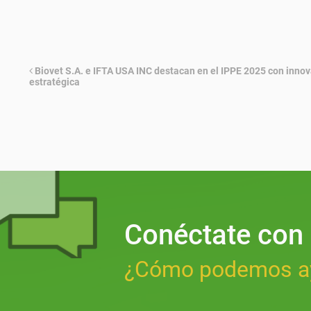
Biovet S.A. e IFTA USA INC destacan en el IPPE 2025 con innov
estratégica
Conéctate con
¿Cómo podemos a