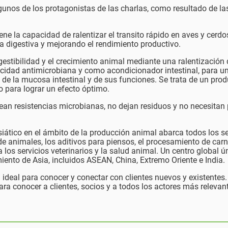
gunos de los protagonistas de las charlas, como resultado de la
ene la capacidad de ralentizar el transito rápido en aves y cerdo
 digestiva y mejorando el rendimiento productivo.
gestibilidad y el crecimiento animal mediante una ralentización 
pacidad antimicrobiana y como acondicionador intestinal, para un
 de la mucosa intestinal y de sus funciones. Se trata de un pro
o para lograr un efecto óptimo.
ean resistencias microbianas, no dejan residuos y no necesitan
siático en el ámbito de la producción animal abarca todos los s
de animales, los aditivos para piensos, el procesamiento de carn
los servicios veterinarios y la salud animal. Un centro global ú
iento de Asia, incluidos ASEAN, China, Extremo Oriente e India.
deal para conocer y conectar con clientes nuevos y existentes.
ara conocer a clientes, socios y a todos los actores más relevan