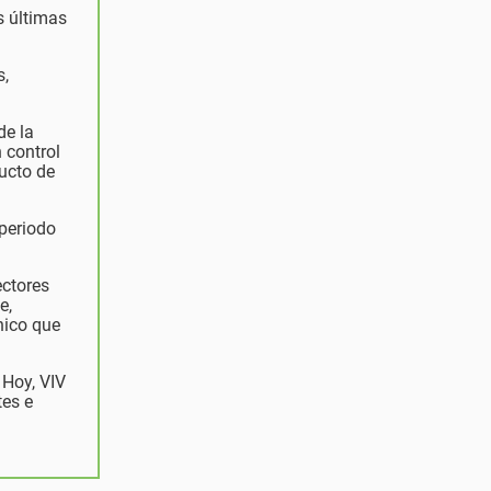
s últimas
s,
de la
 control
ducto de
 periodo
ectores
e,
nico que
 Hoy, VIV
tes e