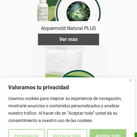
Alquermold Natural PLUS
Ver más
Valoramos tu privacidad
Usamos cookies para mejorar su experiencia de navegación,
mostrarle anuncios o contenidos personalizados y analizar
Alquerfeed Vitamin Aminoacidos L 9
nuestro tráfico. Al hacer clic en “Aceptar todo” usted da su
Ver más
consentimiento a nuestro uso de las cookies.
Personalizar
Rechazar todo
Aceptar todo