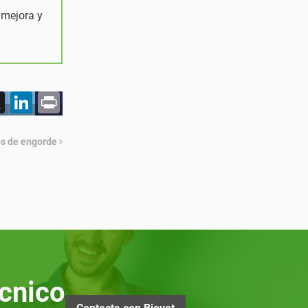
 mejora y
acebook
X
LinkedIn
Print
os de engorde
cnico