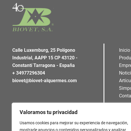
Calle Luxemburg, 25 Polígono
Inicio
Industrial, AAPP 15 CP 43120 -
Produ
Constantí Tarragona - España
Empr
+ 34977296304
Notic
biovet@biovet-alquermes.com
Artíc
Simp
Conta
Valoramos tu privacidad
Usamos cookies para mejorar su experiencia de navegación,
mostrarle anuncios o contenidos personalizados y analizar