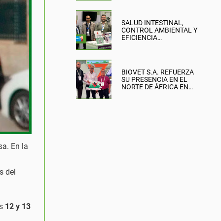
SALUD INTESTINAL,
CONTROL AMBIENTAL Y
EFICIENCIA
PRODUCTIVA: EL
ENFOQUE DE BIOVET
S.A. EN LA BRITISH PIG &
POULTRY FAIR
BIOVET S.A. REFUERZA
SU PRESENCIA EN EL
NORTE DE ÁFRICA EN
SIPSA-FILAHA 2026
a. En la
s del
as
12 y 13