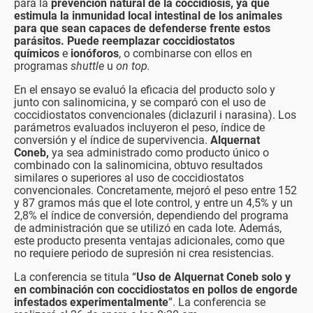
para la
prevención natural de la coccidiosis, ya que
estimula la inmunidad local intestinal de los animales
para que sean capaces de defenderse frente estos
parásitos. Puede reemplazar coccidiostatos
químicos
e
ionóforos
, o combinarse con ellos en
programas
shuttle
u
on top.
En el ensayo se evaluó la eficacia del producto solo y
junto con salinomicina, y se comparó con el uso de
coccidiostatos convencionales (diclazuril i narasina). Los
parámetros evaluados incluyeron el peso, índice de
conversión y el índice de supervivencia.
Alquernat
Coneb,
ya sea administrado como producto único o
combinado con la salinomicina, obtuvo resultados
similares o superiores al uso de coccidiostatos
convencionales. Concretamente, mejoró el peso entre 152
y 87 gramos más que el lote control, y entre un 4,5% y un
2,8% el índice de conversión, dependiendo del programa
de administración que se utilizó en cada lote. Además,
este producto presenta ventajas adicionales, como que
no requiere periodo de supresión ni crea resistencias.
La conferencia se titula “
Uso de Alquernat Coneb solo y
en combinación con coccidiostatos en pollos de engorde
infestados experimentalmente
”. La conferencia se