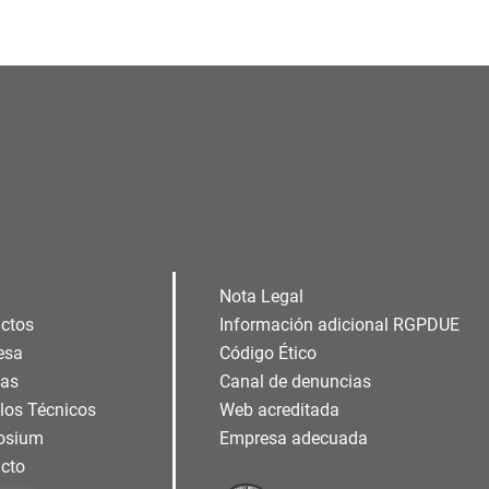
Nota Legal
ctos
Información adicional RGPDUE
esa
Código Ético
ias
Canal de denuncias
ulos Técnicos
Web acreditada
osium
Empresa adecuada
cto