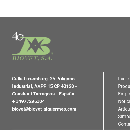
Calle Luxemburg, 25 Polígono
Inicio
Industrial, AAPP 15 CP 43120 -
Produ
Constantí Tarragona - España
Empr
+ 34977296304
Notic
biovet@biovet-alquermes.com
Artíc
Simp
Conta