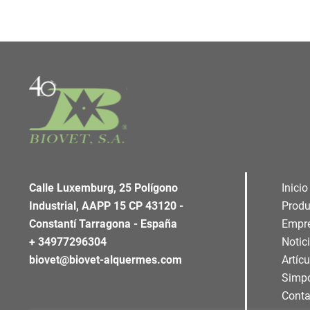
Calle Luxemburg, 25 Polígono
Inicio
Industrial, AAPP 15 CP 43120 -
Produ
Constantí Tarragona - España
Empr
+ 34977296304
Notic
biovet@biovet-alquermes.com
Artíc
Simp
Conta