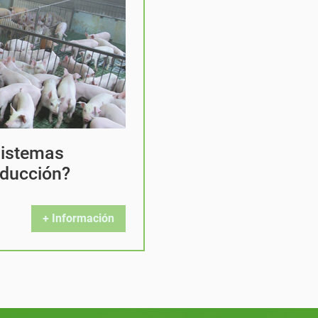
sistemas
oducción?
+ Información