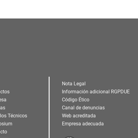
Nota Legal
ctos
Información adicional RGPDUE
esa
Código Ético
ias
Canal de denuncias
ulos Técnicos
Web acreditada
osium
Empresa adecuada
cto