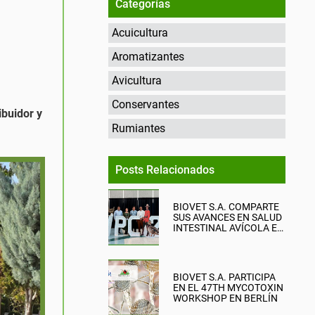
Categorías
Acuicultura
Aromatizantes
Avicultura
Conservantes
ibuidor y
Rumiantes
Posts Relacionados
BIOVET S.A. COMPARTE
SUS AVANCES EN SALUD
INTESTINAL AVÍCOLA EN
EL WPC 2026
BIOVET S.A. PARTICIPA
EN EL 47TH MYCOTOXIN
WORKSHOP EN BERLÍN