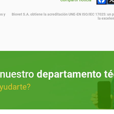
os y
Biovet S.A. obtiene la acreditación UNE-EN ISO/IEC 17025: un 
la excelen
 nuestro
departamento té
yudarte?