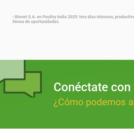
Biovet S.A. en Poultry India 2025: tres días intensos, productiv
llenos de oportunidades
Conéctate con
¿Cómo podemos a