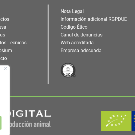
Nota Legal
ctos
Información adicional RGPDUE
esa
Código Ético
ias
Canal de denuncias
ulos Técnicos
Web acreditada
osium
Empresa adecuada
cto