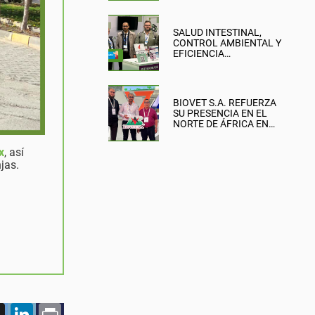
SALUD INTESTINAL,
CONTROL AMBIENTAL Y
EFICIENCIA
PRODUCTIVA: EL
ENFOQUE DE BIOVET
S.A. EN LA BRITISH PIG &
POULTRY FAIR
BIOVET S.A. REFUERZA
SU PRESENCIA EN EL
NORTE DE ÁFRICA EN
SIPSA-FILAHA 2026
x
, así
jas.
n
acebook
X
LinkedIn
Print