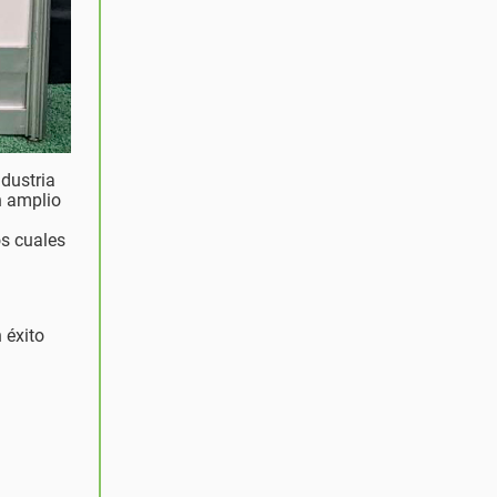
ndustria
n amplio
os cuales
 éxito