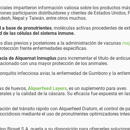
rciales impartieron información valiosa sobre los productos má
iones participaron distribuidores y clientes de Estados Unidos, P
desh, Nepal y Taiwán, entre otros muchos.
 a base de pronutrientes
, moléculas activas procedentes de ex
d de las células del sistema inmune.
s días previos y posteriores a la administración de vacunas
mej
protección frente enfermedades específicas.
acia de Alquernat Inmuplus
para incrementar el título de anticu
elacionado con una mayor protección de los animales.
bronquitis infecciosa aviar, la enfermedad de Gumboro y la enfe
ras de huevos,
Alquerfeed Layers
, es un suplemento para aves
ales y la calidad de la cáscara. Su eficacia fue expuesta en la
ación del tránsito rápido con Alquerfeed Diatom, el control de 
coccidiosis mediante el uso de pronutrientes optimizadores intes
uipo Biovet S.A. queda a su disposición para ofrecerles solucion