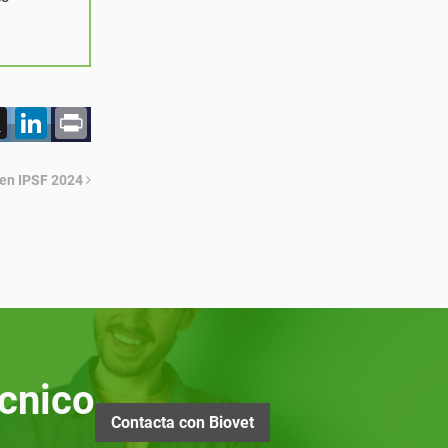
acebook
X
LinkedIn
Print
s en IPSF 2024
cnico
Contacta con Biovet