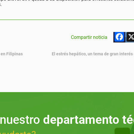
.
F
Compartir noticia
en Filipinas
El estrés hepático, un tema de gran interé
 nuestro
departamento té