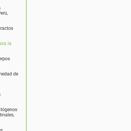
s
erú,
tractos
ora la
erpos
rmedad de
s
patógenos
tinales,
es