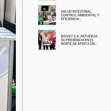
SALUD INTESTINAL,
CONTROL AMBIENTAL Y
EFICIENCIA
PRODUCTIVA: EL
ENFOQUE DE BIOVET
S.A. EN LA BRITISH PIG &
POULTRY FAIR
BIOVET S.A. REFUERZA
SU PRESENCIA EN EL
NORTE DE ÁFRICA EN
SIPSA-FILAHA 2026