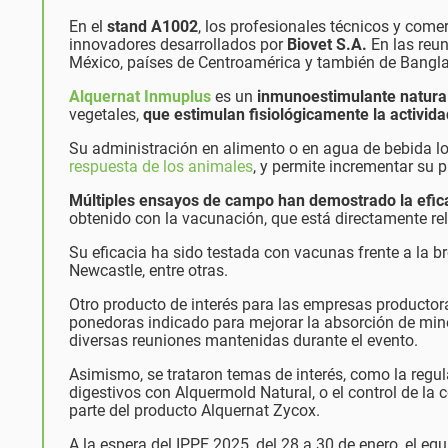
En el
stand A1002
, los profesionales técnicos y come
innovadores desarrollados por
Biovet S.A.
En las reun
México, países de Centroamérica y también de Bangla
Alquernat Inmuplus
es un
inmunoestimulante natural
vegetales,
que estimulan fisiológicamente la activida
Su administración en alimento o en agua de bebida lo
respuesta de los animales
, y permite incrementar su 
Múltiples ensayos de campo han demostrado la efic
obtenido con la vacunación, que está directamente r
Su eficacia ha sido testada con vacunas frente a la 
Newcastle, entre otras.
Otro producto de interés para las empresas producto
ponedoras indicado para mejorar la absorción de miner
diversas reuniones mantenidas durante el evento.
Asimismo, se trataron temas de interés, como la regul
digestivos con Alquermold Natural, o el control de la 
parte del producto Alquernat Zycox.
A la espera del IPPE 2025, del 28 a 30 de enero, el eq