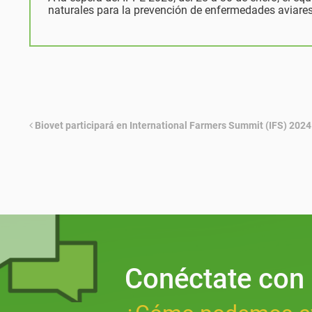
naturales para la prevención de enfermedades aviares
Biovet participará en International Farmers Summit (IFS) 2024 
Conéctate con