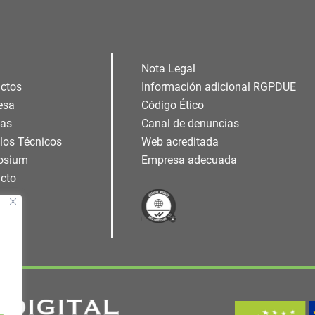
Nota Legal
ctos
Información adicional RGPDUE
esa
Código Ético
ias
Canal de denuncias
ulos Técnicos
Web acreditada
osium
Empresa adecuada
cto