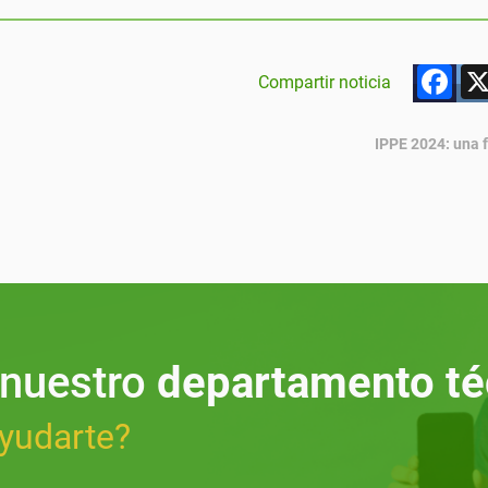
F
Compartir noticia
IPPE 2024: una f
 nuestro
departamento té
yudarte?