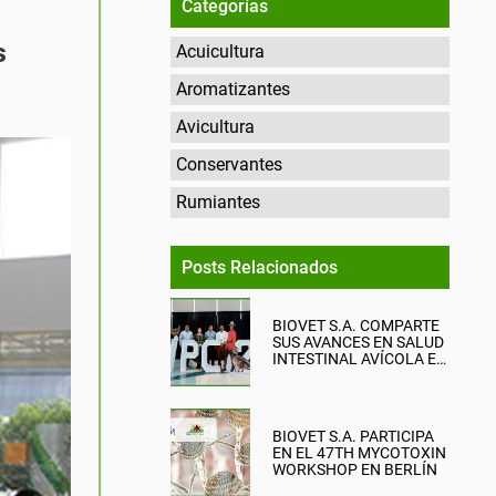
Categorías
s
Acuicultura
Aromatizantes
Avicultura
Conservantes
Rumiantes
Posts Relacionados
BIOVET S.A. COMPARTE
SUS AVANCES EN SALUD
INTESTINAL AVÍCOLA EN
EL WPC 2026
BIOVET S.A. PARTICIPA
EN EL 47TH MYCOTOXIN
WORKSHOP EN BERLÍN