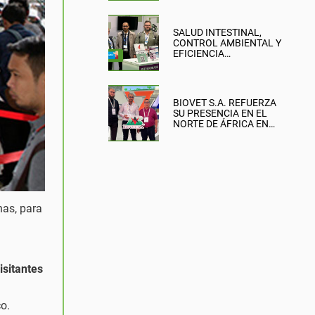
SALUD INTESTINAL,
CONTROL AMBIENTAL Y
EFICIENCIA
PRODUCTIVA: EL
ENFOQUE DE BIOVET
S.A. EN LA BRITISH PIG &
POULTRY FAIR
BIOVET S.A. REFUERZA
SU PRESENCIA EN EL
NORTE DE ÁFRICA EN
SIPSA-FILAHA 2026
nas, para
isitantes
co.