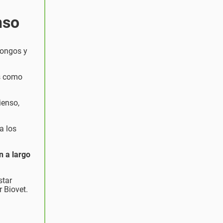
nso
hongos y
os como
ienso,
a los
n a largo
star
 Biovet.