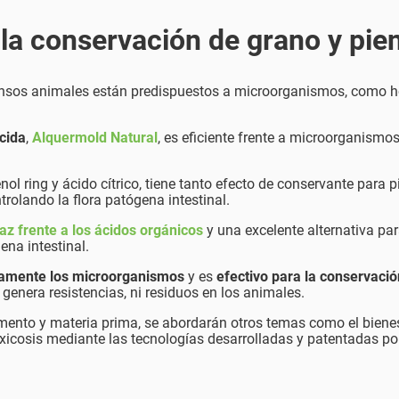
 la conservación de grano y pie
iensos animales están predispuestos a microorganismos, como 
icida
,
Alquermold Natural
, es eficiente frente a microorganism
 ring y ácido cítrico, tiene tanto efecto de conservante para p
olando la flora patógena intestinal.
caz frente a los ácidos orgánicos
y una excelente alternativa par
gena intestinal.
tamente los microorganismos
y es
efectivo para la conservació
o genera resistencias, ni residuos en los animales.
mento y materia prima, se abordarán otros temas como el biene
oxicosis mediante las tecnologías desarrolladas y patentadas por