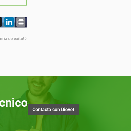
acebook
X
LinkedIn
Print
eria de éxito!
cnico
Contacta con Biovet