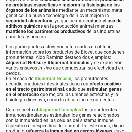
de proteínas específicas
y
mejoran la fisiología de los
órganos de los animales
mediante un mecanismo meta
genético. La nueva tecnología de Biovet mejora la
seguridad alimentaria
, ya que permite
reducir el uso de
aditivos químicos
en la producción animal mientras
mantiene los parámetros productivos
de las industrias
ganadera y porcina.
Los participantes estuvieron interesados en obtener
información sobre los productos de Biovet que contienen
pronutrientes. Aldo Ramirez destacó dos ejemplos:
Alquernat Nebsui
y
Alquernat Inmuplus
y se expusieron
varios ensayos
in vivo
que demuestran su efectividad en
cerdos.
En el caso de
Alquernat Nebsui
, los pronutrientes
acondicionadores intestinales tienen un
efecto positivo
en el tracto gastrointestinal
, dado que
estimulan genes
en el enterocito
que mejora las uniones estrechas y la
fisiología digestiva, como la absorción de nutrientes.
Con respecto al
Alquernat Inmuplus
los pronutrientes
inmunoestimulantes estimulan los genes relacionados
con la inmunidad en las células del sistema inmune
específico e inespecífico del animal. De este modo, dicho
producto
refuerza la inmunidad en cerdos jóvenes
, cuyo