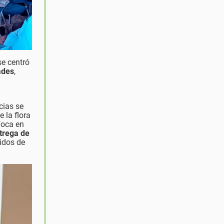
se centró
ades
,
cias se
e la flora
foca en
trega de
uidos de