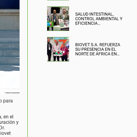
SALUD INTESTINAL,
CONTROL AMBIENTAL Y
EFICIENCIA
PRODUCTIVA: EL
ENFOQUE DE BIOVET
S.A. EN LA BRITISH PIG &
POULTRY FAIR
BIOVET S.A. REFUERZA
SU PRESENCIA EN EL
NORTE DE ÁFRICA EN
SIPSA-FILAHA 2026
o para
, en el
uración y
Dr.
Biovet