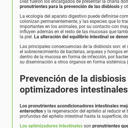
Díez fueron los encargados de presentar la charla d
pronutrientes
para la prevención de las disbiosis
y ot
La ecología del aparato digestivo puede definirse como 
colonizan permanentemente, y las especies que lo tr
importantes en los animales, por su contacto con may
influyen además en el resto de las mucosas que tambi
la piel.
La alteración del equilibrio intestinal se deno
Las principales consecuencias de la disbiosis son: el 
el sobrecrecimiento de bacterias, arqueas y hongos en
dentro de la mucosa en forma de infección, por bacteria
su diseminación a otros órganos en forma sistémica 
Prevención de la disbiosis
optimizadores intestinales
Los pronutrientes acondicionadores intestinales
mejo
enterocitos
y la regeneración del epitelio al reducir 
profundas del epitelio intestinal hasta la superficie, 
Los optimizadores intestinales
son
pronutrientes que