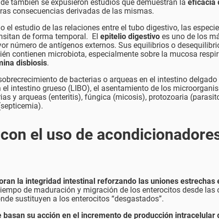
onde también se expusieron estudios que demuestran la
eficacia 
ras consecuencias derivadas de las mismas.
el estudio de las relaciones entre el tubo digestivo, las especie
ansitan de forma temporal. El
epitelio digestivo
es uno de los m
or número de antígenos externos. Sus equilibrios o desequilibri
én contienen microbiota, especialmente sobre la mucosa respir
mina disbiosis
.
sobrecrecimiento de bacterias o arqueas en el intestino delgado 
 el intestino grueso (LIBO), el asentamiento de los microorgan
s y arqueas (enteritis), fúngica (micosis), protozoaria (parasito
(septicemia).
 con el uso de acondicionadores
ran la integridad intestinal
reforzando las uniones estrechas 
el tiempo de maduración y migración de los enterocitos desde las
donde sustituyen a los enterocitos “desgastados”.
 basan su acción en el incremento de producción intracelular 