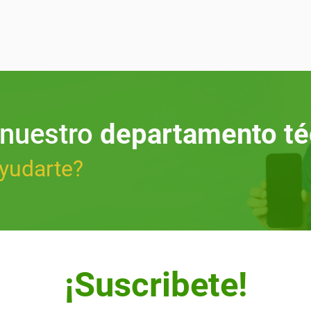
 nuestro
departamento té
yudarte?
¡Suscribete!