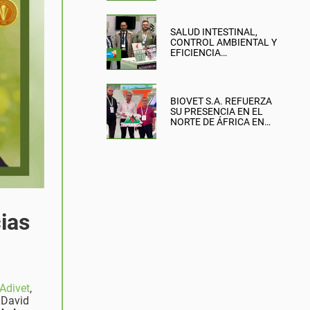
SALUD INTESTINAL,
CONTROL AMBIENTAL Y
EFICIENCIA
PRODUCTIVA: EL
ENFOQUE DE BIOVET
S.A. EN LA BRITISH PIG &
POULTRY FAIR
BIOVET S.A. REFUERZA
SU PRESENCIA EN EL
NORTE DE ÁFRICA EN
SIPSA-FILAHA 2026
ias
Adivet
,
y David