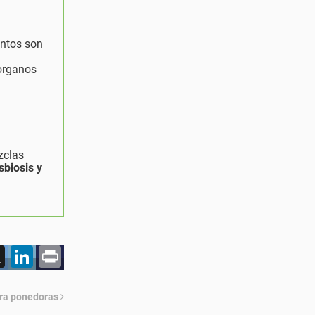
entos son
 órganos
zclas
sbiosis y
acebook
X
LinkedIn
Print
ara ponedoras