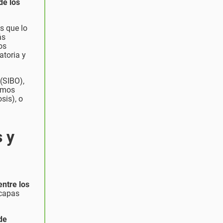
de los
s que lo
ás
os
atoria y
(SIBO),
ismos
sis), o
 y
entre los
 capas
de