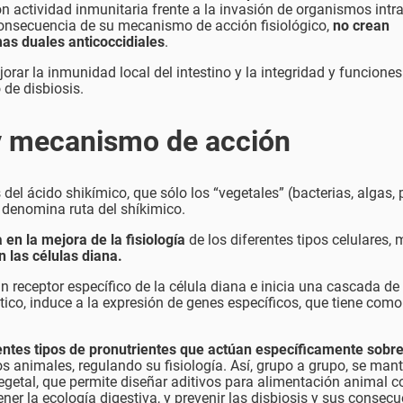
on actividad inmunitaria frente a la invasión de organismos intr
onsecuencia de su mecanismo de acción fisiológico,
no crean
mas duales anticoccidiales
.
orar la inmunidad local del intestino y la integridad y funciones
 de disbiosis.
 y mecanismo de acción
el ácido shikímico, que sólo los “vegetales” (bacterias, algas, 
 denomina ruta del shíkimico.
en la mejora de la fisiología
de los diferentes tipos celulares,
n las células diana.
 un receptor específico de la célula diana e inicia una cascada de
co, induce a la expresión de genes específicos, que tiene como
entes tipos de pronutrientes que actúan específicamente sobr
os animales, regulando su fisiología. Así, grupo a grupo, se man
egetal, que permite diseñar aditivos para alimentación animal 
er la ecología digestiva, y prevenir las disbiosis y sus consecu