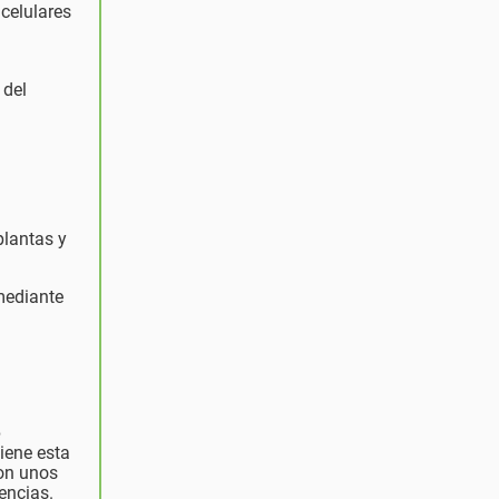
acelulares
 del
plantas y
 mediante
e
tiene esta
con unos
encias.