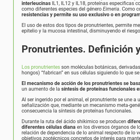
interleucinas
IL1, IL12 y IL18, proteínas especificas c
como diferentes especies del género
Eimeria
. Como c
resistencias y permite su uso exclusivo o en progra
El uso de estos dos tipos de pronutrientes, permite mej
epitelio y la mucosa intestinal, disminuyendo el riesgo
Pronutrientes. Definición
Los pronutrientes
son moléculas botánicas, derivadas d
hongos) “fabrican” en sus células siguiendo lo que se
El mecanismo de acción de los pronutrientes se basa 
un aumento de la
síntesis de proteínas funcionales e
Al ser ingerido por el animal, el pronutriente se une a
señalización que, mediante un mecanismo meta-genéti
consecuencia la síntesis de proteínas funcionales.
Durante la ruta del ácido shikimico se producen
difer
diferentes células diana
en los diversos órganos de l
relación de dependencia de lo animal respecto de lo v
objetivos zootécnicos concretos de interés para manten