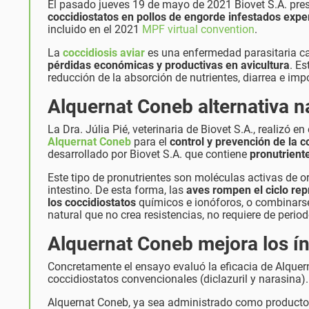
El pasado jueves 19 de mayo de 2021 Biovet S.A. pres
coccidiostatos en pollos de engorde infestados exp
incluido en el 2021
MPF virtual convention
.
La
coccidiosis aviar
es una enfermedad parasitaria c
pérdidas económicas y productivas en avicultura
. E
reducción de la absorción de nutrientes, diarrea e imp
Alquernat Coneb alternativa na
La Dra. Júlia Pié, veterinaria de Biovet S.A., realizó 
Alquernat Coneb
para el
control y prevención de la c
desarrollado por Biovet S.A. que contiene
pronutrient
Este tipo de pronutrientes son moléculas activas de o
intestino. De esta forma, las
aves rompen el ciclo rep
los coccidiostatos
químicos e ionóforos, o combinars
natural que no crea resistencias, no requiere de perio
Alquernat Coneb mejora los ín
Concretamente el ensayo evaluó la eficacia de Alquer
coccidiostatos convencionales (diclazuril y narasina).
Alquernat Coneb, ya sea administrado como producto 