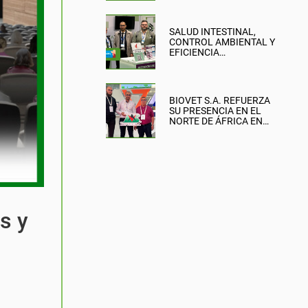
SALUD INTESTINAL,
CONTROL AMBIENTAL Y
EFICIENCIA
PRODUCTIVA: EL
ENFOQUE DE BIOVET
S.A. EN LA BRITISH PIG &
POULTRY FAIR
BIOVET S.A. REFUERZA
SU PRESENCIA EN EL
NORTE DE ÁFRICA EN
SIPSA-FILAHA 2026
s y