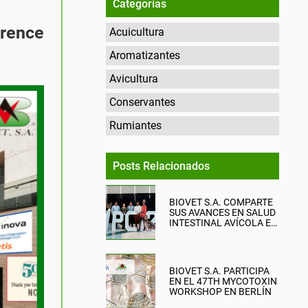
Categorías
erence
Acuicultura
Aromatizantes
Avicultura
Conservantes
Rumiantes
Posts Relacionados
BIOVET S.A. COMPARTE
SUS AVANCES EN SALUD
INTESTINAL AVÍCOLA EN
EL WPC 2026
BIOVET S.A. PARTICIPA
EN EL 47TH MYCOTOXIN
WORKSHOP EN BERLÍN