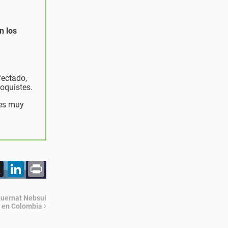
n los
fectado,
ooquistes.
es muy
acebook
X
LinkedIn
Print
quernat Nebsui
en Colombia