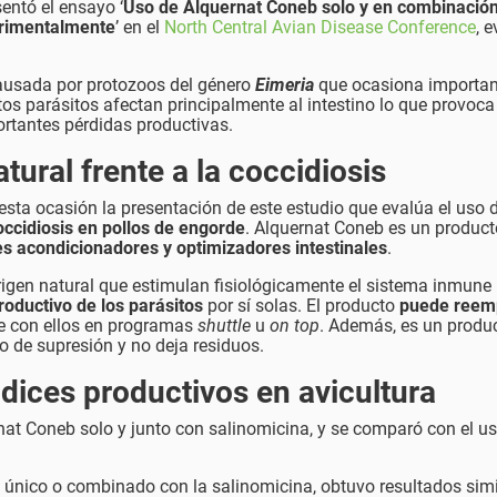
entó el ensayo ‘
Uso de Alquernat Coneb solo y en combinació
erimentalmente
’ en el
North Central Avian Disease Conference
, 
ausada por protozoos del género
Eimeria
que ocasiona importan
stos parásitos afectan principalmente al intestino lo que provoc
ortantes pérdidas productivas.
tural frente a la coccidiosis
en esta ocasión la presentación de este estudio que evalúa el uso 
occidiosis en pollos de engorde
. Alquernat Coneb es un product
es acondicionadores y optimizadores intestinales
.
rigen natural que estimulan fisiológicamente el sistema inmune 
roductivo de los parásitos
por sí solas. El producto
puede reem
e con ellos en programas
shuttle
u
on top
. Además, es un produ
do de supresión y no deja residuos.
dices productivos en avicultura
nat Coneb solo y junto con salinomicina, y se comparó con el u
único o combinado con la salinomicina, obtuvo resultados simi