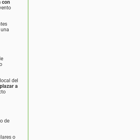
n con
evento
tes
a una
de
o
local del
plazar a
cto
so de
lares o