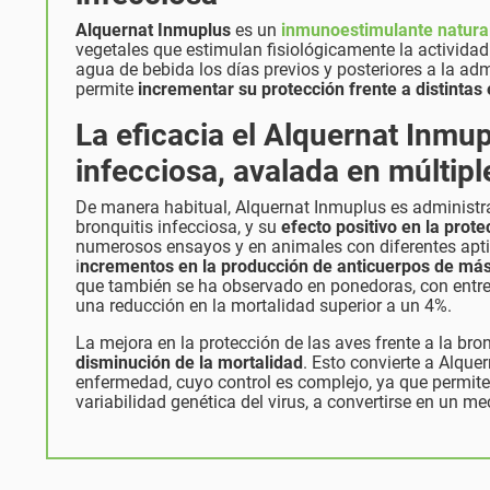
Alquernat Inmuplus
es un
inmunoestimulante natural
vegetales que estimulan fisiológicamente la actividad
agua de bebida los días previos y posteriores a la ad
permite
incrementar su protección frente a distintas
La eficacia el Alquernat Inmup
infecciosa, avalada en múltip
De manera habitual, Alquernat Inmuplus es administrad
bronquitis infecciosa, y su
efecto positivo en la prote
numerosos ensayos y en animales con diferentes aptit
i
ncrementos en la producción de anticuerpos de má
que también se ha observado en ponedoras, con entr
una reducción en la mortalidad superior a un 4%.
La mejora en la protección de las aves frente a la bro
disminución de la mortalidad
. Esto convierte a Alqu
enfermedad, cuyo control es complejo, ya que permite 
variabilidad genética del virus, a convertirse en un m