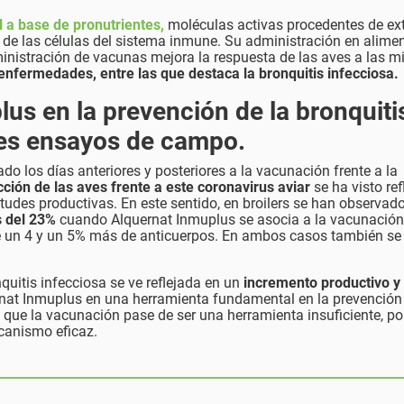
 a base de pronutrientes,
moléculas activas procedentes de ex
 de las células del sistema inmune. Su administración en alime
ministración de vacunas mejora la respuesta de las aves a las 
 enfermedades, entre las que destaca la bronquitis infecciosa.
lus en la prevención de la bronquiti
les ensayos de campo.
o los días anteriores y posteriores a la vacunación frente a la
cción de las aves frente a este coronavirus
aviar
se ha visto ref
udes productivas. En este sentido, en broilers se han observad
s del 23%
cuando Alquernat Inmuplus se asocia a la vacunación,
e un 4 y un 5% más de anticuerpos. En ambos casos también se
nquitis infecciosa se ve reflejada en un
incremento productivo y
ernat Inmuplus en una herramienta fundamental en la prevención
que la vacunación pase de ser una herramienta insuficiente, por
ecanismo eficaz.