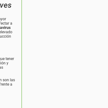
aves
ayor
fectar a
avirus
elevado
ducción
que tener
ión y
as
n son las
frente a