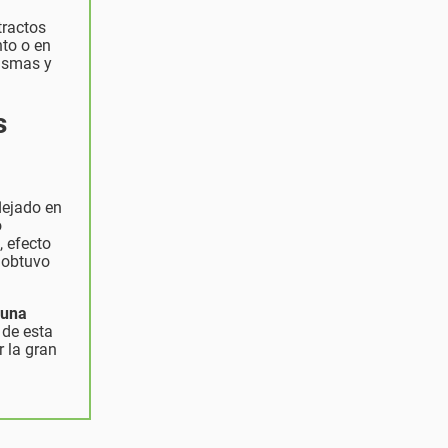
tractos
nto o en
mismas y
s
lejado en
o
 efecto
 obtuvo
 una
 de esta
 la gran