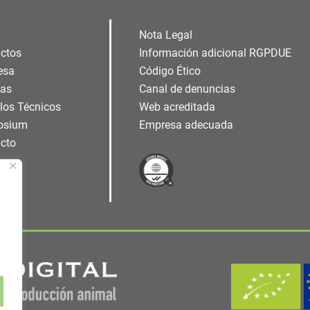
Nota Legal
ctos
Información adicional RGPDUE
esa
Código Ético
ias
Canal de denuncias
ulos Técnicos
Web acreditada
osium
Empresa adecuada
cto