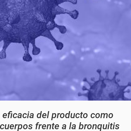
 eficacia del producto como
icuerpos frente a la bronquitis