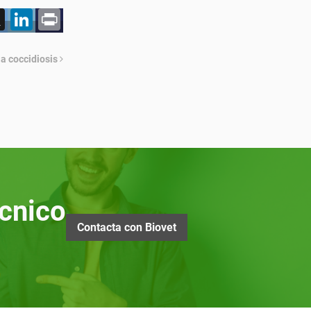
acebook
X
LinkedIn
Print
la coccidiosis
cnico
Contacta con Biovet