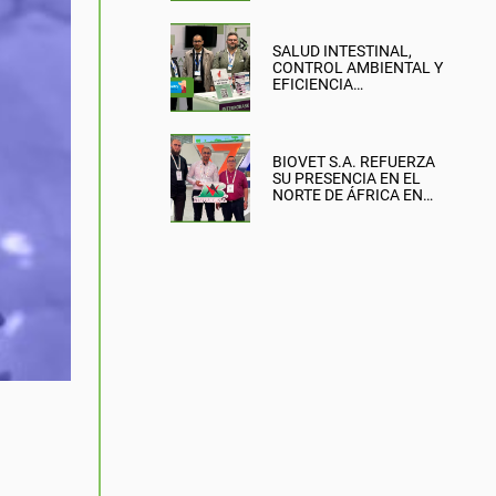
SALUD INTESTINAL,
CONTROL AMBIENTAL Y
EFICIENCIA
PRODUCTIVA: EL
ENFOQUE DE BIOVET
S.A. EN LA BRITISH PIG &
POULTRY FAIR
BIOVET S.A. REFUERZA
SU PRESENCIA EN EL
NORTE DE ÁFRICA EN
SIPSA-FILAHA 2026