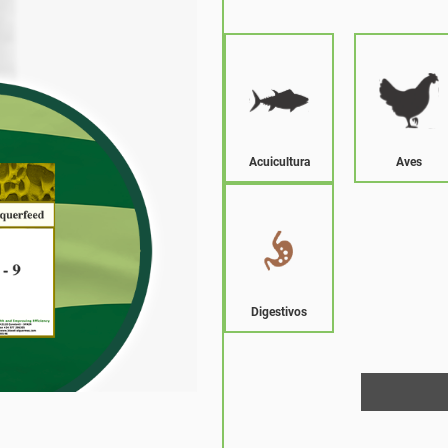
Acuicultura
Aves
Digestivos