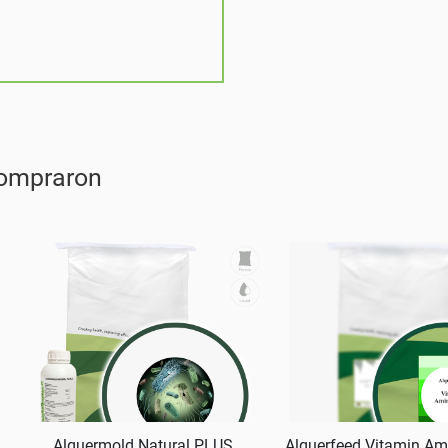
compraron
Alquermold Natural PLUS
Alquerfeed Vitamin Am