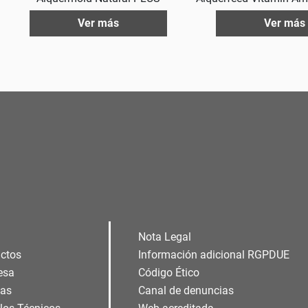
Ver más
Ver más
Nota Legal
ctos
Información adicional RGPDUE
esa
Código Ético
ias
Canal de denuncias