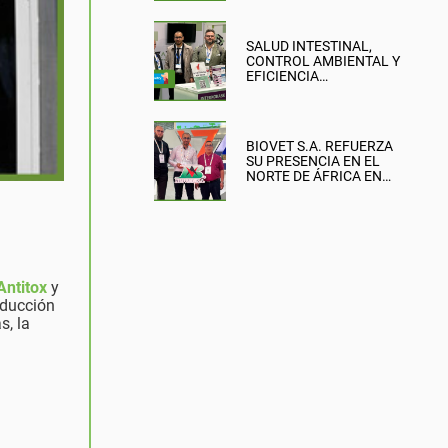
SALUD INTESTINAL,
CONTROL AMBIENTAL Y
EFICIENCIA
PRODUCTIVA: EL
ENFOQUE DE BIOVET
S.A. EN LA BRITISH PIG &
POULTRY FAIR
BIOVET S.A. REFUERZA
SU PRESENCIA EN EL
NORTE DE ÁFRICA EN
SIPSA-FILAHA 2026
Antitox
y
roducción
s, la