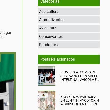
Categorías
Acuicultura
Aromatizantes
Avicultura
á lugar
Conservantes
al,
l
Rumiantes
Posts Relacionados
BIOVET S.A. COMPARTE
SUS AVANCES EN SALUD
INTESTINAL AVÍCOLA EN
EL WPC 2026
BIOVET S.A. PARTICIPA
EN EL 47TH MYCOTOXIN
WORKSHOP EN BERLÍN