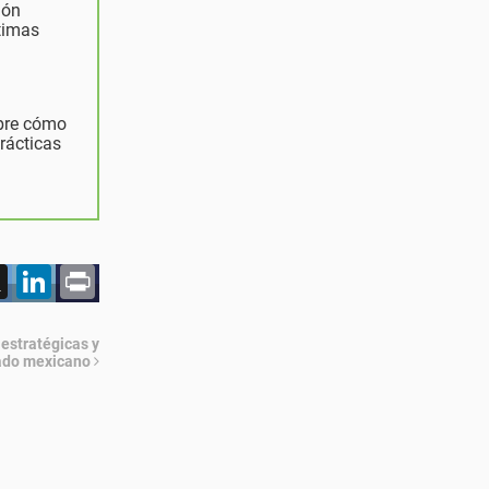
ión
ltimas
obre cómo
rácticas
acebook
X
LinkedIn
Print
 estratégicas y
cado mexicano