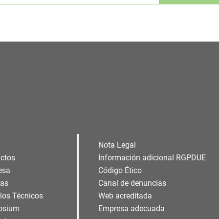
Alternative:
Nota Legal
ctos
Información adicional RGPDUE
esa
Código Ético
ias
Canal de denuncias
ulos Técnicos
Web acreditada
osium
Empresa adecuada