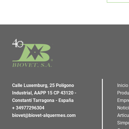
Calle Luxemburg, 25 Polígono
Inicio
Industrial, AAPP 15 CP 43120 -
Produ
Constantí Tarragona - España
Empr
+ 34977296304
Notic
biovet@biovet-alquermes.com
Artíc
Simp