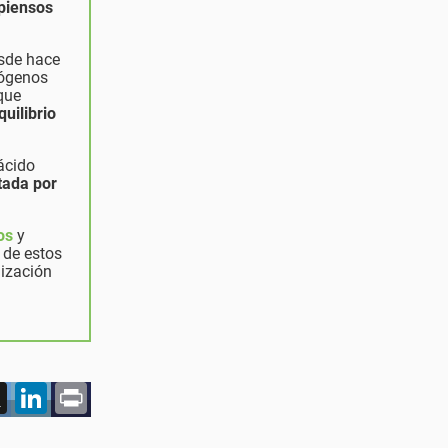
 piensos
esde hace
tógenos
que
quilibrio
ácido
tada por
os
y
 de estos
lización
acebook
X
LinkedIn
Print