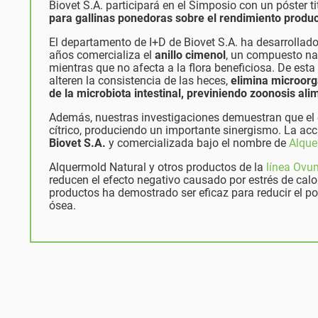
Biovet S.A. participará en el Simposio con un póster t
para gallinas ponedoras sobre el rendimiento product
El departamento de I+D de Biovet S.A. ha desarrollad
años comercializa el
anillo cimenol
, un compuesto nat
mientras que no afecta a la flora beneficiosa. De est
alteren la consistencia de las heces,
elimina microor
de la microbiota intestinal, previniendo zoonosis a
Además, nuestras investigaciones demuestran que el 
cítrico, produciendo un importante sinergismo. La a
Biovet S.A.
y comercializada bajo el nombre de
Alque
Alquermold Natural y otros productos de la
línea Ovu
reducen el efecto negativo causado por estrés de calor
productos ha demostrado ser eficaz para reducir el po
ósea.