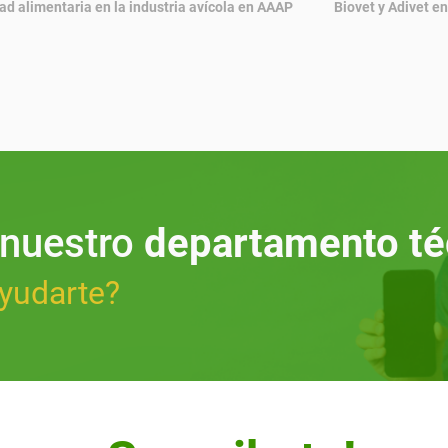
ad alimentaria en la industria avícola en AAAP
Biovet y Adivet 
 nuestro
departamento té
yudarte?