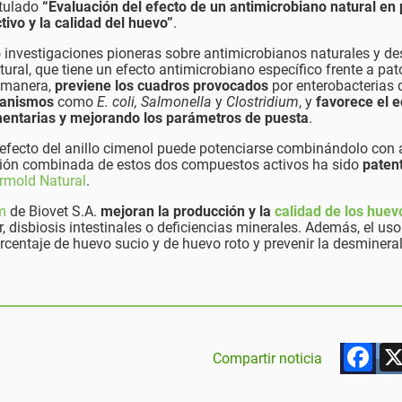
itulado
“Evaluación del efecto de un antimicrobiano natural en
ivo y la calidad del huevo”
.
o investigaciones pioneras sobre antimicrobianos naturales y d
ural, que tiene un efecto antimicrobiano específico frente a pa
a manera,
previene los cuadros provocados
por enterobacterias 
ganismos
como
E. coli, Salmonella
y
Clostridium
, y
favorece el e
limentarias y mejorando los parámetros de puesta
.
efecto del anillo cimenol puede potenciarse combinándolo con 
cción combinada de estos dos compuestos activos ha sido
paten
rmold Natural
.
m
de Biovet S.A.
mejoran la producción y la
calidad de los huev
, disbiosis intestinales o deficiencias minerales. Además, el uso
rcentaje de huevo sucio y de huevo roto y prevenir la desminera
F
Compartir noticia