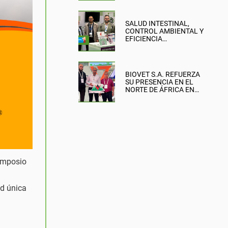
SALUD INTESTINAL,
CONTROL AMBIENTAL Y
EFICIENCIA
PRODUCTIVA: EL
ENFOQUE DE BIOVET
S.A. EN LA BRITISH PIG &
POULTRY FAIR
BIOVET S.A. REFUERZA
SU PRESENCIA EN EL
NORTE DE ÁFRICA EN
SIPSA-FILAHA 2026
Simposio
ad única