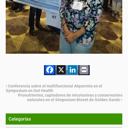
Facebook
X
LinkedIn
Print
Conferencia sobre el multifuncional Alquermix en el
Symposium on Gut Health
Pronutrientes, captadores de micotoxinas y conservantes
naturales en el Simposium Biovet de Golden Sands
Categorías